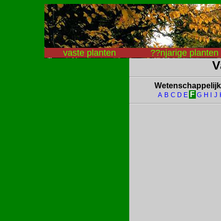
vaste planten
??njarige planten
V
Wetenschappelij
F
A
B
C
D
E
G
H
I
J