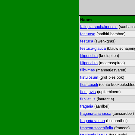
Naam
fallopia-sachalinensis
(sachalin
fastuosa
(narihiri-bamboe)
festuca
(zwenkgras)
festuca-glauca
(blauw schapen
filipendula
(knolspirea)
filipendula
(moerasspirea)
filix-mas
(mannetjesvaren)
fistulosum
(grof bieslook)
flos-cuculi
(echte koekoeksblo
flos-jovis
(jupiterbloem)
fluviatilis
(laurentia)
fragaria
(aardbei)
fragaria-ananassa
(tuinaardbei)
fragaria-vesca
(bosaardbei)
francoa-sonchifolia
(francoa)