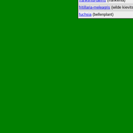
frankenia-laevis
(frankenia)
fritillaria-meleagris
(wilde kievit
fuchsia
(bellenplant)