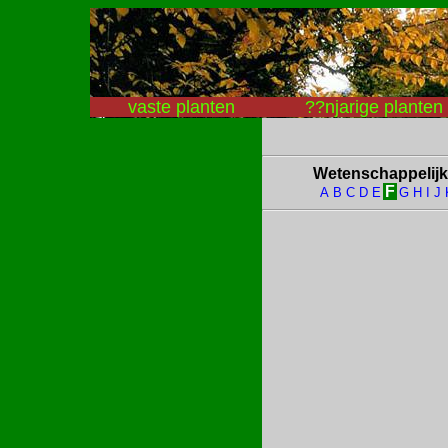
vaste planten
??njarige planten
Wetenschappelij
F
A
B
C
D
E
G
H
I
J