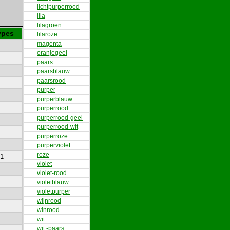
lichtpurperrood
lila
lilagroen
ypes
lilaroze
magenta
oranjegeel
paars
paarsblauw
paarsrood
purper
purperblauw
purperrood
purperrood-geel
purperrood-wit
purperroze
purperviolet
roze
1
violet
violet-rood
violetblauw
violetpurper
wijnrood
winrood
wit
wit -paars