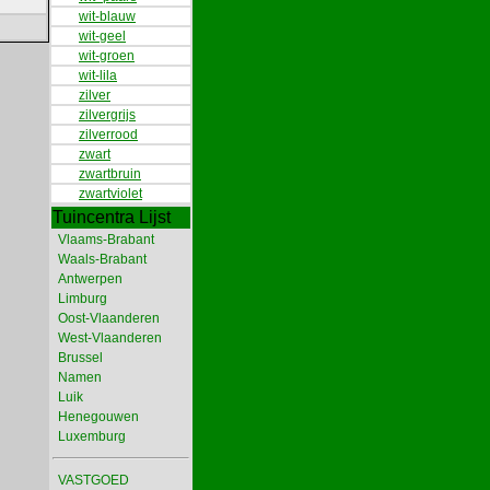
wit-blauw
wit-geel
wit-groen
wit-lila
zilver
zilvergrijs
zilverrood
zwart
zwartbruin
zwartviolet
Tuincentra Lijst
Vlaams-Brabant
Waals-Brabant
Antwerpen
Limburg
Oost-Vlaanderen
West-Vlaanderen
Brussel
Namen
Luik
Henegouwen
Luxemburg
VASTGOED