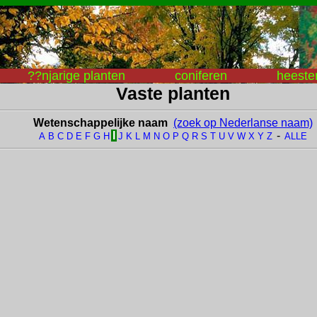
??njarige planten
coniferen
heeste
Vaste planten
Wetenschappelijke naam
(zoek op Nederlanse naam)
I
-
A
B
C
D
E
F
G
H
J
K
L
M
N
O
P
Q
R
S
T
U
V
W
X
Y
Z
ALLE