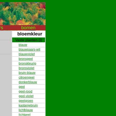
rs
bomen
bloemkleur
Vaste planten (i)
blauw
blauwpaars-wit
blauwviolet
bronsgeel
bronskleurig
bronsviolet
bruin-blauw
citroengeel
donkerblauw
geel
geel-rood
geel-violet
geelgroen
kastanjebruin
lichtblauw
lichtgeel