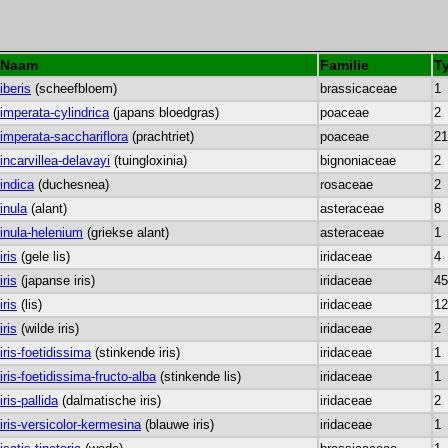
Naam
Familie
T
iberis
(scheefbloem)
brassicaceae
1
imperata-cylindrica
(japans bloedgras)
poaceae
2
imperata-sacchariflora
(prachtriet)
poaceae
21
incarvillea-delavayi
(tuingloxinia)
bignoniaceae
2
indica
(duchesnea)
rosaceae
2
inula
(alant)
asteraceae
8
inula-helenium
(griekse alant)
asteraceae
1
iris
(gele lis)
iridaceae
4
iris
(japanse iris)
iridaceae
45
iris
(lis)
iridaceae
12
iris
(wilde iris)
iridaceae
2
iris-foetidissima
(stinkende iris)
iridaceae
1
iris-foetidissima-fructo-alba
(stinkende lis)
iridaceae
1
iris-pallida
(dalmatische iris)
iridaceae
2
iris-versicolor-kermesina
(blauwe iris)
iridaceae
1