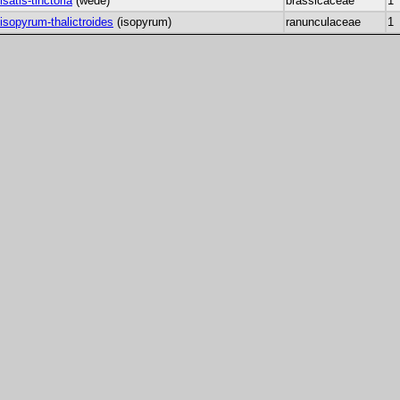
isatis-tinctoria
(wede)
brassicaceae
1
isopyrum-thalictroides
(isopyrum)
ranunculaceae
1