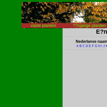
vaste planten
??njarige planten
E?n
Nederlanse naa
A
B
C
D
E
F
G
H
I
J