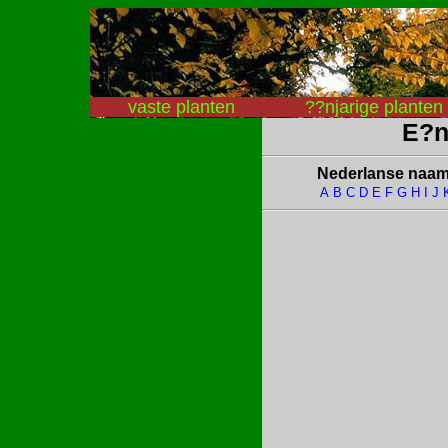
vaste planten
??njarige planten
E?n
Nederlanse naa
A
B
C
D
E
F
G
H
I
J