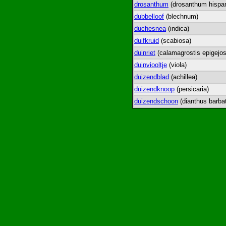
drosanthum
(drosanthum hispa
dubbelloof
(blechnum)
duchesnea
(indica)
duifkruid
(scabiosa)
duinriet
(calamagrostis epigejos
duinviooltje
(viola)
duizendblad
(achillea)
duizendknoop
(persicaria)
duizendschoon
(dianthus barba