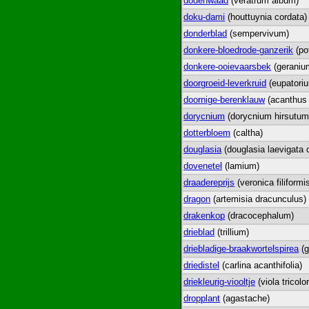
dodenwaad
(veratrum album)
doku-dami
(houttuynia cordata)
donderblad
(sempervivum)
donkere-bloedrode-ganzerik
(pot
donkere-ooievaarsbek
(geraniu
doorgroeid-leverkruid
(eupatoriu
doornige-berenklauw
(acanthus 
dorycnium
(dorycnium hirsutum
dotterbloem
(caltha)
douglasia
(douglasia laevigata ci
dovenetel
(lamium)
draadereprijs
(veronica filiformi
dragon
(artemisia dracunculus)
drakenkop
(dracocephalum)
drieblad
(trillium)
driebladige-braakwortelspirea
(gi
driedistel
(carlina acanthifolia)
driekleurig-viooltje
(viola tricolor
dropplant
(agastache)