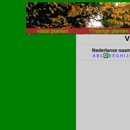
vaste planten
??njarige planten
V
Nederlanse naa
D
A
B
C
E
F
G
H
I
J