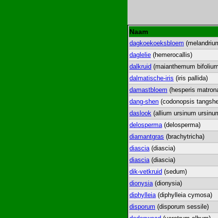
Naam
dagkoekoeksbloem
(melandriu
daglelie
(hemerocallis)
dalkruid
(maianthemum bifolium
dalmatische-iris
(iris pallida)
damastbloem
(hesperis matrona
dang-shen
(codonopsis tangsh
daslook
(allium ursinum ursinu
delosperma
(delosperma)
diamantgras
(brachytricha)
diascia
(diascia)
diascia
(diascia)
dik-vetkruid
(sedum)
dionysia
(dionysia)
diphylleia
(diphylleia cymosa)
disporum
(disporum sessile)